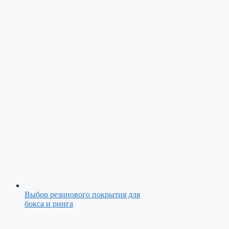
Выбор резинового покрытия для
бокса и ринга