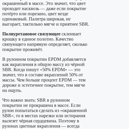
окрашенный в массе. Это значит, что цвет
проходит насквозь — даже если покрытие
потёрто или порезано, цвет везде
одинаковый. Палитра широкая, не
выгорает, тактильно мягче и приятнее SBR.
Полиуретановое связующее
склеивает
крошку в единое полотно. Качество
связующего напрямую определяет, сколько
покрытие проживёт.
В рулонном покрытии EPDM добавляется
как вкрапления в общую массу из чёрной
SBR. Когда пишут «50% EPDM» — это
значит, что в составе вкраплений 50% от
массы. Чем больше процент EPDM — тем
дороже и эстетичнее покрытие, тем мягче
на ощупь.
Что важно знать: SBR в рулонном
покрытии не прокрашена в массе. Если
рулон попытаться сделать из «окрашенной
SBR», то в местах нарезки или истирания
вылезет чёрная сердцевина. Поэтому в
рулонах цветные вкрапления — всегда