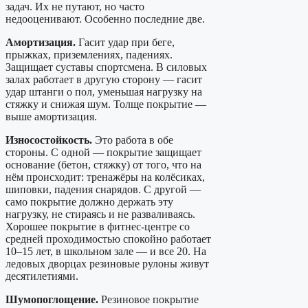
задач. Их не путают, но часто
недооценивают. Особенно последние две.
Амортизация.
Гасит удар при беге,
прыжках, приземлениях, падениях.
Защищает суставы спортсмена. В силовых
залах работает в другую сторону — гасит
удар штанги о пол, уменьшая нагрузку на
стяжку и снижая шум. Толще покрытие —
выше амортизация.
Износостойкость.
Это работа в обе
стороны. С одной — покрытие защищает
основание (бетон, стяжку) от того, что на
нём происходит: тренажёры на колёсиках,
шиповки, падения снарядов. С другой —
само покрытие должно держать эту
нагрузку, не стираясь и не разваливаясь.
Хорошее покрытие в фитнес-центре со
средней проходимостью спокойно работает
10–15 лет, в школьном зале — и все 20. На
ледовых дворцах резиновые рулоны живут
десятилетиями.
Шумопоглощение.
Резиновое покрытие