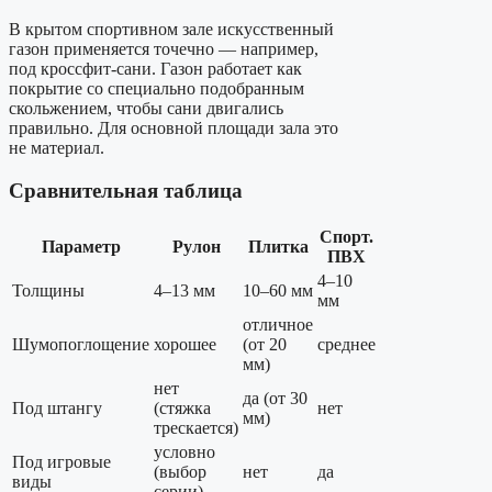
В крытом спортивном зале искусственный
газон применяется точечно — например,
под кроссфит-сани. Газон работает как
покрытие со специально подобранным
скольжением, чтобы сани двигались
правильно. Для основной площади зала это
не материал.
Сравнительная таблица
Спорт.
Параметр
Рулон
Плитка
ПВХ
4–10
Толщины
4–13 мм
10–60 мм
мм
отличное
Шумопоглощение
хорошее
(от 20
среднее
мм)
нет
да (от 30
Под штангу
(стяжка
нет
мм)
трескается)
условно
Под игровые
(выбор
нет
да
виды
серии)