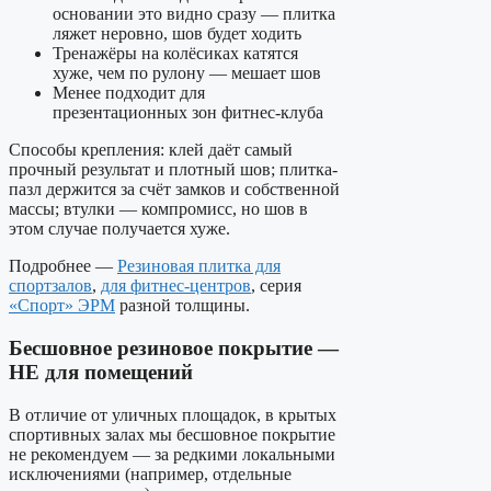
основании это видно сразу — плитка
ляжет неровно, шов будет ходить
Тренажёры на колёсиках катятся
хуже, чем по рулону — мешает шов
Менее подходит для
презентационных зон фитнес-клуба
Способы крепления: клей даёт самый
прочный результат и плотный шов; плитка-
пазл держится за счёт замков и собственной
массы; втулки — компромисс, но шов в
этом случае получается хуже.
Подробнее —
Резиновая плитка для
спортзалов
,
для фитнес-центров
, серия
«Спорт» ЭРМ
разной толщины.
Бесшовное резиновое покрытие —
НЕ для помещений
В отличие от уличных площадок, в крытых
спортивных залах мы бесшовное покрытие
не рекомендуем — за редкими локальными
исключениями (например, отдельные