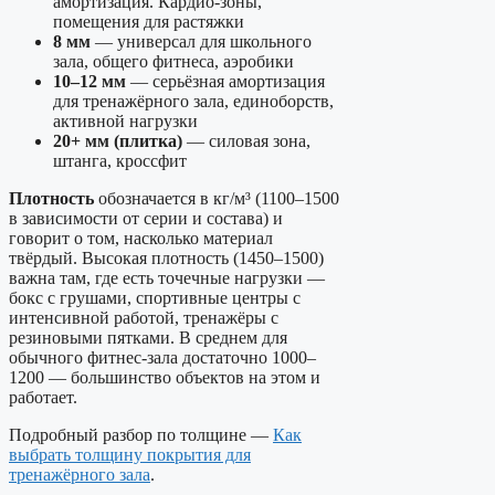
амортизация. Кардио-зоны,
помещения для растяжки
8 мм
— универсал для школьного
зала, общего фитнеса, аэробики
10–12 мм
— серьёзная амортизация
для тренажёрного зала, единоборств,
активной нагрузки
20+ мм (плитка)
— силовая зона,
штанга, кроссфит
Плотность
обозначается в кг/м³ (1100–1500
в зависимости от серии и состава) и
говорит о том, насколько материал
твёрдый. Высокая плотность (1450–1500)
важна там, где есть точечные нагрузки —
бокс с грушами, спортивные центры с
интенсивной работой, тренажёры с
резиновыми пятками. В среднем для
обычного фитнес-зала достаточно 1000–
1200 — большинство объектов на этом и
работает.
Подробный разбор по толщине —
Как
выбрать толщину покрытия для
тренажёрного зала
.