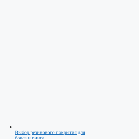
Выбор резинового покрытия для
бокса и ринга