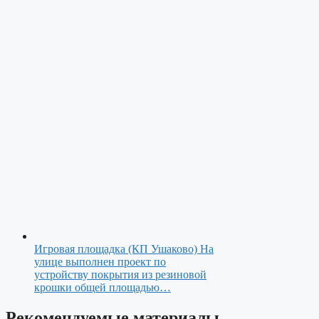
Игровая площадка (КП Ушаково)
На
улице выполнен проект по
устройству покрытия из резиновой
крошки общей площадью…
Рекомендуемые материалы