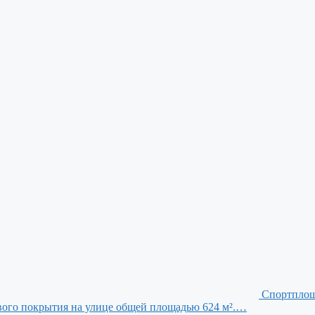
Спортпло
вого покрытия на улице общей площадью 624 м².…