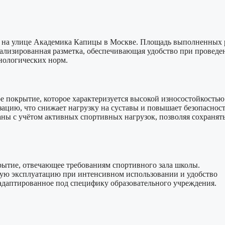
ы на улице Академика Капицы в Москве. Площадь выполненных 
иализированная разметка, обеспечивающая удобство при проведе
хнологических норм.
е покрытие, которое характеризуется высокой износостойкостью
ацию, что снижает нагрузку на суставы и повышает безопаснос
аны с учётом активных спортивных нагрузок, позволяя сохранят
рытие, отвечающее требованиям спортивного зала школы.
гую эксплуатацию при интенсивном использовании и удобство
адаптированное под специфику образовательного учреждения.