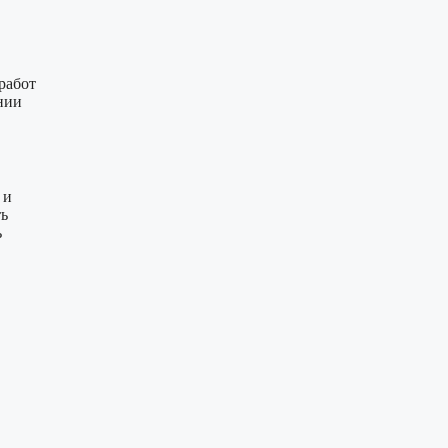
работ
нии
 и
ть
ь