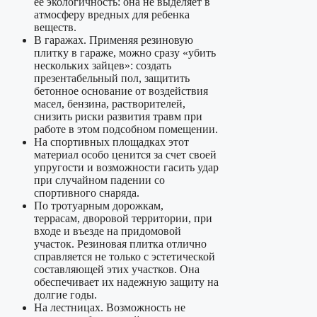
ее экологичность: она не выделяет в
атмосферу вредных для ребенка
веществ.
В гаражах. Применяя резиновую
плитку в гараже, можно сразу «убить
нескольких зайцев»: создать
презентабельный пол, защитить
бетонное основание от воздействия
масел, бензина, растворителей,
снизить риски развития травм при
работе в этом подсобном помещении.
На спортивных площадках этот
материал особо ценится за счет своей
упругости и возможности гасить удар
при случайном падении со
спортивного снаряда.
По тротуарным дорожкам,
террасам, дворовой территории, при
входе и въезде на придомовой
участок. Резиновая плитка отлично
справляется не только с эстетической
составляющей этих участков. Она
обеспечивает их надежную защиту на
долгие годы.
На лестницах. Возможность не