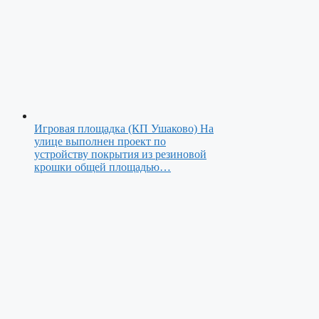
Игровая площадка (КП Ушаково)
На
улице выполнен проект по
устройству покрытия из резиновой
крошки общей площадью…