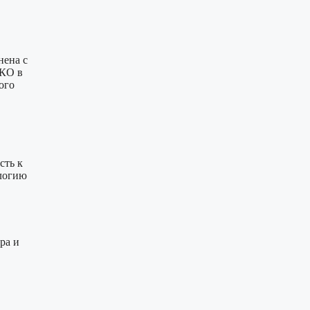
нена с
ЭКО в
ого
сть к
ологию
ра и