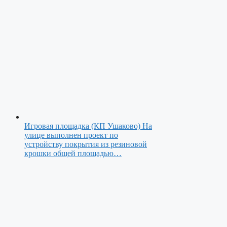
Игровая площадка (КП Ушаково)
На
улице выполнен проект по
устройству покрытия из резиновой
крошки общей площадью…