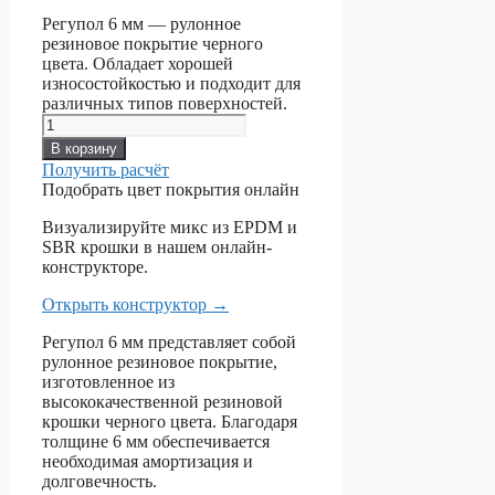
Регупол 6 мм — рулонное
резиновое покрытие черного
цвета. Обладает хорошей
износостойкостью и подходит для
различных типов поверхностей.
Количество
товара
В корзину
Регупол
Получить расчёт
6
Подобрать цвет покрытия онлайн
мм
(черный)
Визуализируйте микс из EPDM и
SBR крошки в нашем онлайн-
конструкторе.
Открыть конструктор
→
Регупол 6 мм представляет собой
рулонное резиновое покрытие,
изготовленное из
высококачественной резиновой
крошки черного цвета. Благодаря
толщине 6 мм обеспечивается
необходимая амортизация и
долговечность.