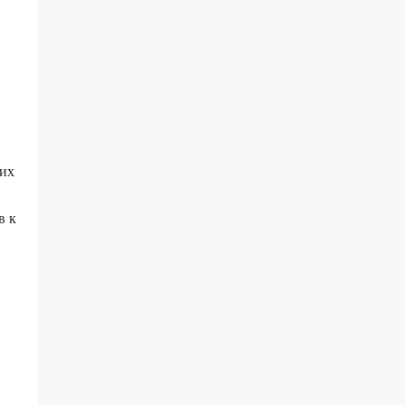
ких
в к